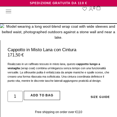
SPEDIZIONE GRATUITA DA 110 €
0
NUOVI ARRIVI
CHI SIAMO
Cappotto in Misto Lana con Cintura
171,50
€
Realizzato in un raffinato tessuto in misto lana, questo
cappotto lungo a
vestaglia
(wrap coat) combina un’eleganza senza tempo con una funzionalità
versatile. La silhouette pulita è enfatizzata da ampie maniche e spalle scese, che
creano una forma rilassata ma sofisticata. Una cintura coordinata definisce il
punto vita, mentre le discrete tasche laterali aggiungono praticità al design.
+ more
ADD TO BAG
SIZE GUIDE
Free shipping on order over €110