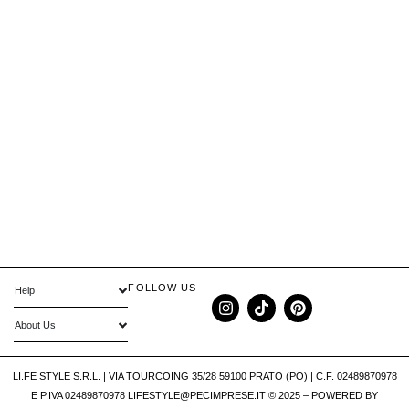
FOLLOW US
Help
About Us
LI.FE STYLE S.R.L. | VIA TOURCOING 35/28 59100 PRATO (PO) | C.F. 02489870978
E P.IVA 02489870978 LIFESTYLE@PECIMPRESE.IT © 2025 – POWERED BY