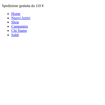
Skip
Spedizione gratuita da 110 €
to
Home
content
Nuovi Arrivi
Shop
Campaigns
Chi Siamo
Saldi