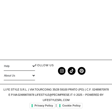
FOLLOW US
Help
About Us
LI.FE STYLE S.R.L. | VIA TOURCOING 35/28 59100 PRATO (PO) | C.F. 02489870978
E P.IVA 02489870978 LIFESTYLE@PECIMPRESE.IT © 2025 – POWERED BY
LIFESTYLESRL.COM
|
Privacy Policy
Cookie Policy