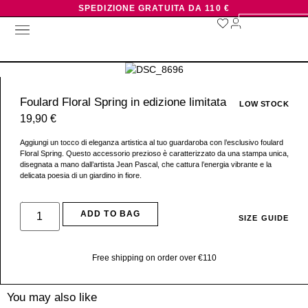
SPEDIZIONE GRATUITA DA 110 €
0,00
€
0
NUOVI ARRIVI
CHI SIAMO
Foulard Floral Spring in edizione limitata
LOW STOCK
19,90
€
Aggiungi un tocco di eleganza artistica al tuo guardaroba con l’esclusivo foulard
Floral Spring. Questo accessorio prezioso è caratterizzato da una stampa unica,
disegnata a mano dall’artista Jean Pascal, che cattura l’energia vibrante e la
delicata poesia di un giardino in fiore.
+ more
ADD TO BAG
SIZE GUIDE
Free shipping on order over €110
You may also like