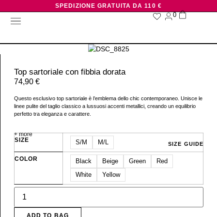
SPEDIZIONE GRATUITA DA 110 €
0
NUOVI ARRIVI
CHI SIAMO
Top sartoriale con fibbia dorata
74,90
€
Questo esclusivo top sartoriale è l’emblema dello chic contemporaneo. Unisce le
linee pulite del taglio classico a lussuosi accenti metallici, creando un equilibrio
perfetto tra eleganza e carattere.
+ more
SIZE
S/M
M/L
SIZE GUIDE
COLOR
Black
Beige
Green
Red
White
Yellow
ADD TO BAG